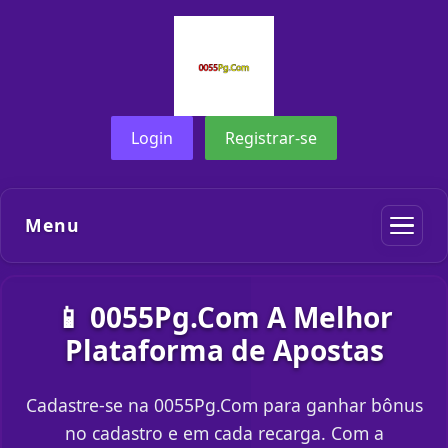
Login
Registrar-se
Menu
📱 0055Pg.Com A Melhor
Plataforma de Apostas
Cadastre-se na 0055Pg.Com para ganhar bônus
no cadastro e em cada recarga. Com a