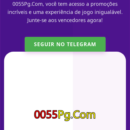
0055Pg.Com, você tem acesso a promoções
incríveis e uma experiência de jogo inigualável.
Junte-se aos vencedores agora!
SEGUIR NO TELEGRAM