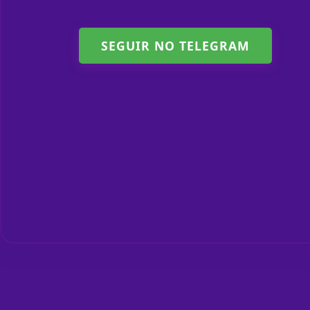
SEGUIR NO TELEGRAM