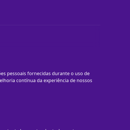
es pessoais fornecidas durante o uso de
elhoria contínua da experiência de nossos