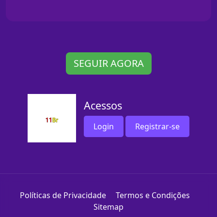
SEGUIR AGORA
Acessos
Login
Registrar-se
Políticas de Privacidade
Termos e Condições
Sitemap