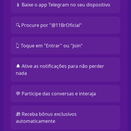
📱 Baixe o app Telegram no seu dispositivo
🔍 Procure por "@11BrOficial"
👆 Toque em "Entrar" ou "Join"
🔔 Ative as notificações para não perder
nada
💬 Participe das conversas e interaja
🎁 Receba bônus exclusivos
automaticamente