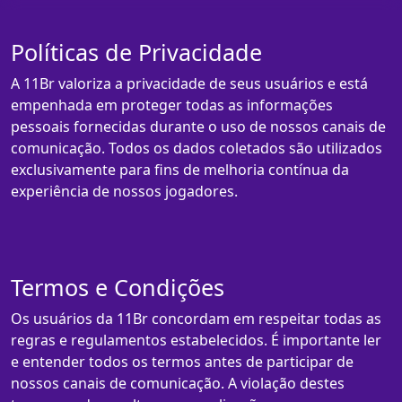
Políticas de Privacidade
A 11Br valoriza a privacidade de seus usuários e está
empenhada em proteger todas as informações
pessoais fornecidas durante o uso de nossos canais de
comunicação. Todos os dados coletados são utilizados
exclusivamente para fins de melhoria contínua da
experiência de nossos jogadores.
Termos e Condições
Os usuários da 11Br concordam em respeitar todas as
regras e regulamentos estabelecidos. É importante ler
e entender todos os termos antes de participar de
nossos canais de comunicação. A violação destes