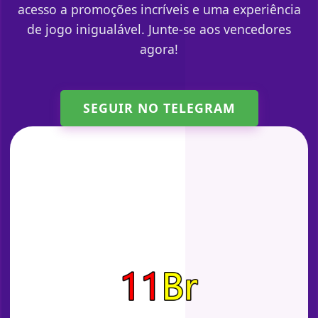
acesso a promoções incríveis e uma experiência
de jogo inigualável. Junte-se aos vencedores
agora!
SEGUIR NO TELEGRAM