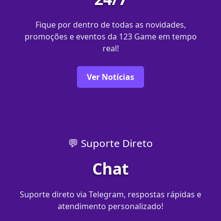
Fique por dentro de todas as novidades,
promoções e eventos da 123 Game em tempo
real!
Ver Notícias
💬 Suporte Direto
Chat
Suporte direto via Telegram, respostas rápidas e
atendimento personalizado!