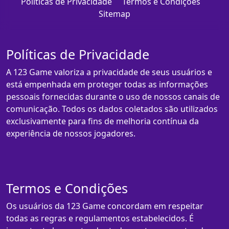
Políticas de Privacidade
Termos e Condições
Sitemap
Políticas de Privacidade
A 123 Game valoriza a privacidade de seus usuários e
está empenhada em proteger todas as informações
pessoais fornecidas durante o uso de nossos canais de
comunicação. Todos os dados coletados são utilizados
exclusivamente para fins de melhoria contínua da
experiência de nossos jogadores.
Termos e Condições
Os usuários da 123 Game concordam em respeitar
todas as regras e regulamentos estabelecidos. É