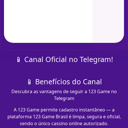
📱 Canal Oficial no Telegram!
📱 Benefícios do Canal
Descubra as vantagens de seguir a 123 Game no
Telegram
A 123 Game permite cadastro instantâneo — a
plataforma 123 Game Brasil é limpa, segura e oficial,
sendo o único cassino online autorizado.