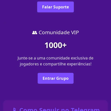
Falar Suporte
👥 Comunidade VIP
1000+
Junte-se a uma comunidade exclusiva de
jogadores e compartilhe experiências!
Entrar Grupo
📱 Como Seguir no Telegram