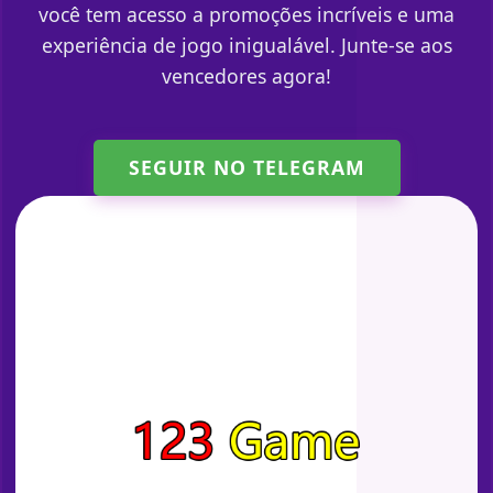
você tem acesso a promoções incríveis e uma
experiência de jogo inigualável. Junte-se aos
vencedores agora!
SEGUIR NO TELEGRAM