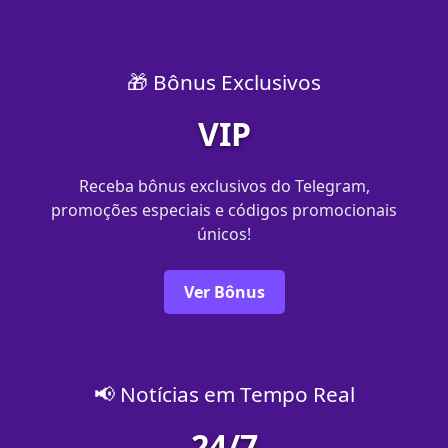
🎁 Bônus Exclusivos
VIP
Receba bônus exclusivos do Telegram,
promoções especiais e códigos promocionais
únicos!
Ver Bônus
📢 Notícias em Tempo Real
24/7