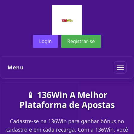
Login
Registrar-se
Menu
📱 136Win A Melhor
Plataforma de Apostas
Cadastre-se na 136Win para ganhar bônus no
cadastro e em cada recarga. Com a 136Win, você