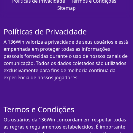
Políticas de Privacidade
Termos e Condições
Sitemap
Políticas de Privacidade
A 136Win valoriza a privacidade de seus usuários e está
empenhada em proteger todas as informações
pessoais fornecidas durante o uso de nossos canais de
comunicação. Todos os dados coletados são utilizados
exclusivamente para fins de melhoria contínua da
experiência de nossos jogadores.
Termos e Condições
Os usuários da 136Win concordam em respeitar todas
as regras e regulamentos estabelecidos. É importante