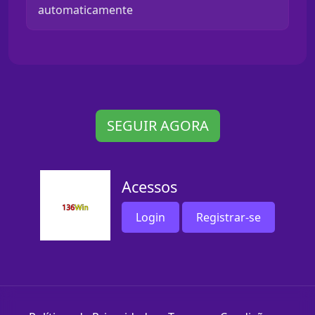
automaticamente
SEGUIR AGORA
Acessos
Login
Registrar-se