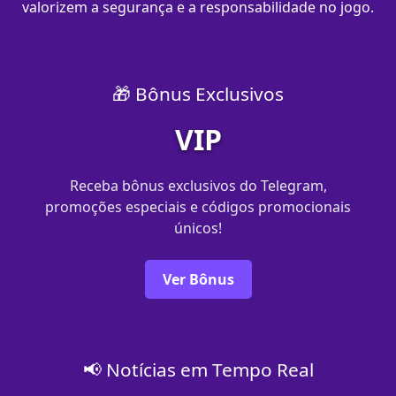
valorizem a segurança e a responsabilidade no jogo.
🎁 Bônus Exclusivos
VIP
Receba bônus exclusivos do Telegram,
promoções especiais e códigos promocionais
únicos!
Ver Bônus
📢 Notícias em Tempo Real