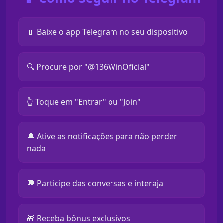
📱 Baixe o app Telegram no seu dispositivo
🔍 Procure por "@136WinOficial"
👆 Toque em "Entrar" ou "Join"
🔔 Ative as notificações para não perder
nada
💬 Participe das conversas e interaja
🎁 Receba bônus exclusivos