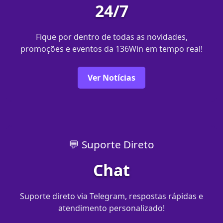
24/7
Fique por dentro de todas as novidades,
promoções e eventos da 136Win em tempo real!
Ver Notícias
💬 Suporte Direto
Chat
Suporte direto via Telegram, respostas rápidas e
atendimento personalizado!