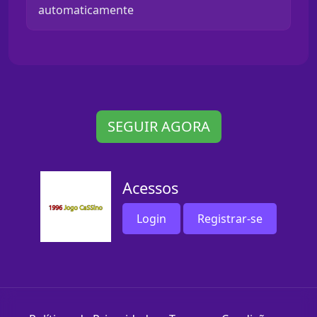
automaticamente
SEGUIR AGORA
Acessos
Login
Registrar-se