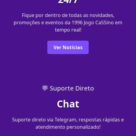
Fique por dentro de todas as novidades,
promoções e eventos da 1996 Jogo CaSSino em
tempo real!
Ver Notícias
💬 Suporte Direto
Chat
Suporte direto via Telegram, respostas rápidas e
atendimento personalizado!