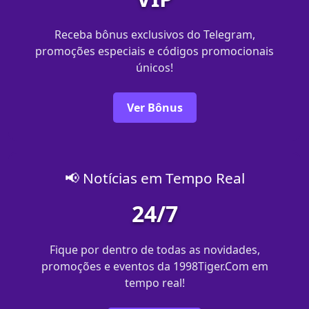
Receba bônus exclusivos do Telegram,
promoções especiais e códigos promocionais
únicos!
Ver Bônus
📢 Notícias em Tempo Real
24/7
Fique por dentro de todas as novidades,
promoções e eventos da 1998Tiger.Com em
tempo real!