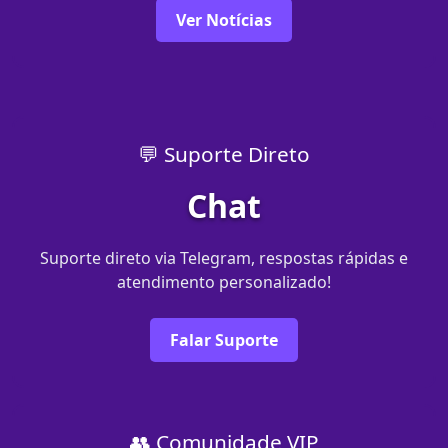
Ver Notícias
💬 Suporte Direto
Chat
Suporte direto via Telegram, respostas rápidas e
atendimento personalizado!
Falar Suporte
👥 Comunidade VIP