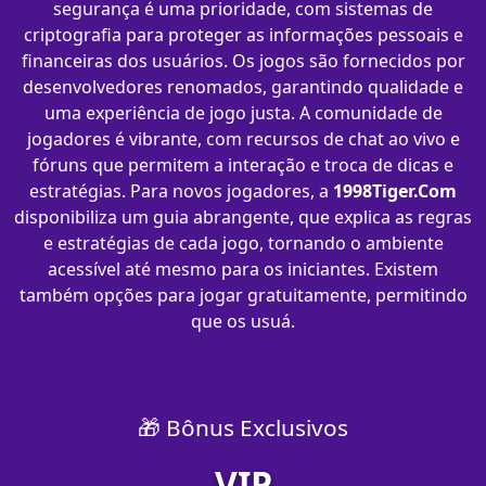
segurança é uma prioridade, com sistemas de
criptografia para proteger as informações pessoais e
financeiras dos usuários. Os jogos são fornecidos por
desenvolvedores renomados, garantindo qualidade e
uma experiência de jogo justa. A comunidade de
jogadores é vibrante, com recursos de chat ao vivo e
fóruns que permitem a interação e troca de dicas e
estratégias. Para novos jogadores, a
1998Tiger.Com
disponibiliza um guia abrangente, que explica as regras
e estratégias de cada jogo, tornando o ambiente
acessível até mesmo para os iniciantes. Existem
também opções para jogar gratuitamente, permitindo
que os usuá.
🎁 Bônus Exclusivos
VIP