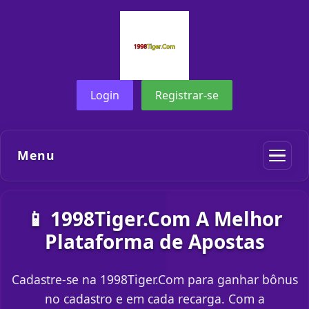
Login
Registrar-se
Menu
📱 1998Tiger.Com A Melhor
Plataforma de Apostas
Cadastre-se na 1998Tiger.Com para ganhar bônus
no cadastro e em cada recarga. Com a