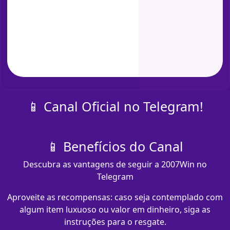
📱 Canal Oficial no Telegram!
📱 Benefícios do Canal
Descubra as vantagens de seguir a 2007Win no
Telegram
Aproveite as recompensas: caso seja contemplado com
algum item luxuoso ou valor em dinheiro, siga as
instruções para o resgate.