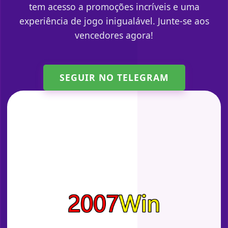
tem acesso a promoções incríveis e uma
experiência de jogo inigualável. Junte-se aos
vencedores agora!
SEGUIR NO TELEGRAM