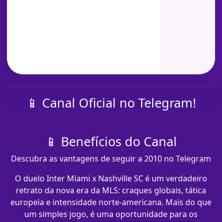
📱 Canal Oficial no Telegram!
📱 Benefícios do Canal
Descubra as vantagens de seguir a 2010 no Telegram
O duelo Inter Miami x Nashville SC é um verdadeiro
retrato da nova era da MLS: craques globais, tática
europeia e intensidade norte-americana. Mais do que
um simples jogo, é uma oportunidade para os