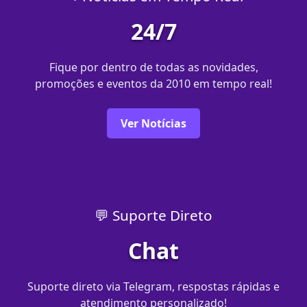
24/7
Fique por dentro de todas as novidades,
promoções e eventos da 2010 em tempo real!
Ver Notícias
💬 Suporte Direto
Chat
Suporte direto via Telegram, respostas rápidas e
atendimento personalizado!