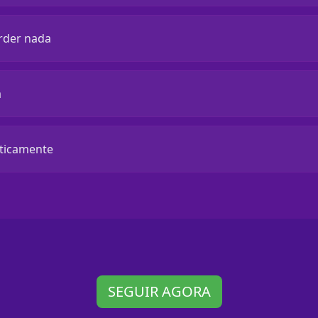
erder nada
a
aticamente
SEGUIR AGORA