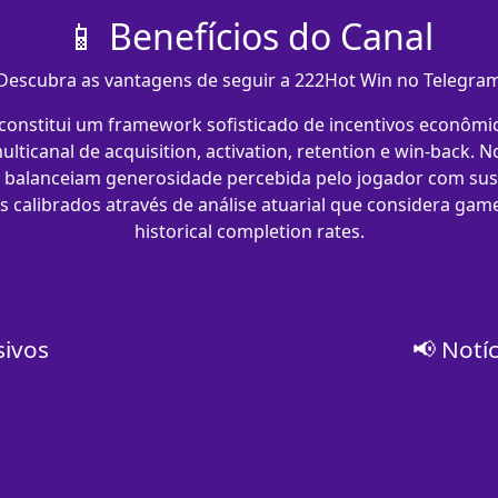
📱 Benefícios do Canal
Descubra as vantagens de seguir a 222Hot Win no Telegra
constitui um framework sofisticado de incentivos econôm
multicanal de acquisition, activation, retention e win-bac
 balanceiam generosidade percebida pelo jogador com sust
alibrados através de análise atuarial que considera game c
historical completion rates.
sivos
📢 Notí