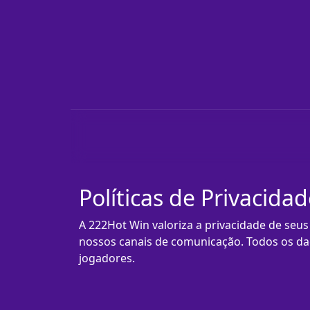
Políticas de Privacida
A 222Hot Win valoriza a privacidade de seu
nossos canais de comunicação. Todos os dad
jogadores.