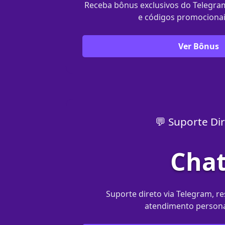
Receba bônus exclusivos do Telegra
e códigos promocionai
Ver Bônus
💬 Suporte Di
Cha
Suporte direto via Telegram, r
atendimento persona