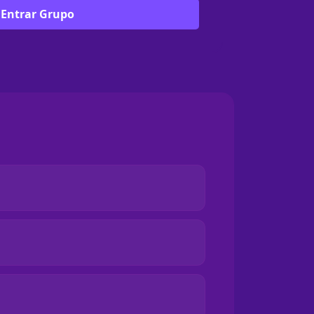
Entrar Grupo