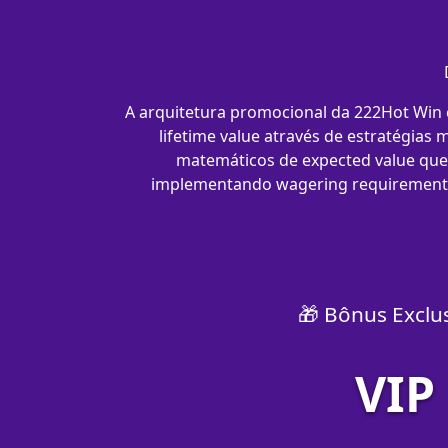
A arquitetura promocional da 222Hot Win 
lifetime value através de estratégias 
matemáticos de expected value que
implementando wagering requirements c
🎁 Bônus Exclu
VIP