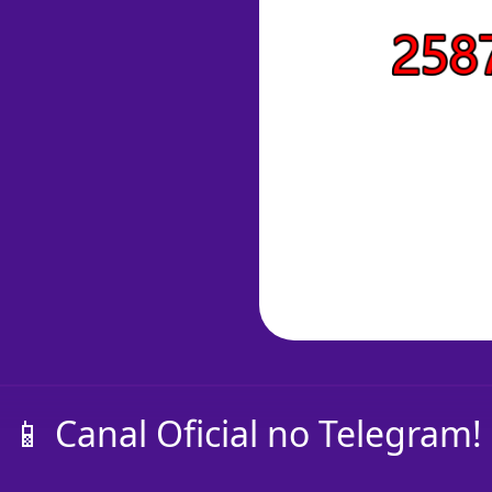
📱 Canal Oficial no Telegram!