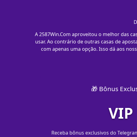
D
A 2587Win.Com aproveitou o melhor das casa
usar. Ao contrário de outras casas de apos
com apenas uma opção. Isso dá aos nosso
🎁 Bônus Exclu
VIP
Receba bônus exclusivos do Telegra