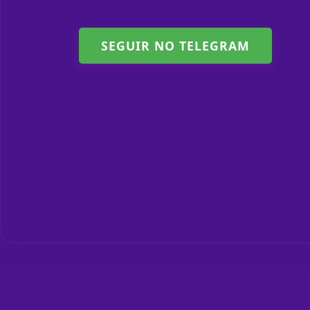
SEGUIR NO TELEGRAM