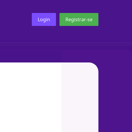
Login
Registrar-se