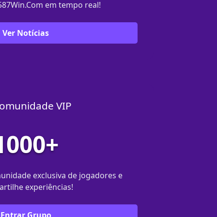
587Win.Com em tempo real!
Ver Notícias
Comunidade VIP
1000+
unidade exclusiva de jogadores e
rtilhe experiências!
Entrar Grupo