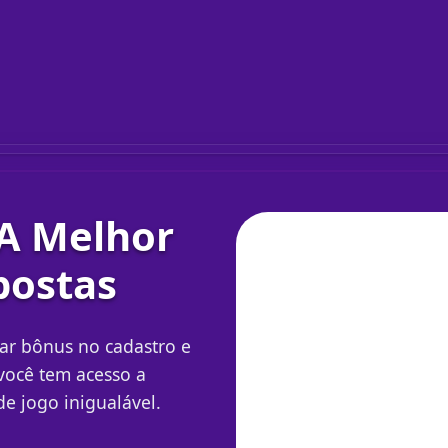
A Melhor
postas
ar bônus no cadastro e
você tem acesso a
e jogo inigualável.