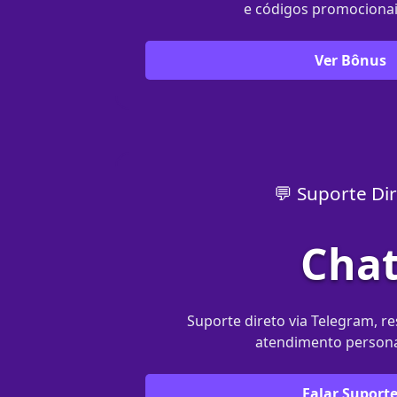
e códigos promocionai
Ver Bônus
💬 Suporte Di
Cha
Suporte direto via Telegram, r
atendimento persona
Falar Suport