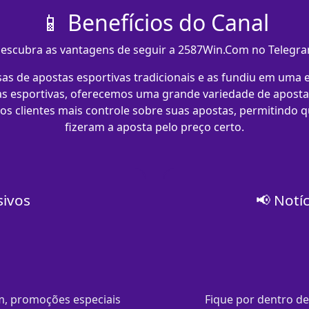
📱 Benefícios do Canal
escubra as vantagens de seguir a 2587Win.Com no Telegr
s de apostas esportivas tradicionais e as fundiu em uma e
tas esportivas, oferecemos uma grande variedade de apost
s clientes mais controle sobre suas apostas, permitindo q
fizeram a aposta pelo preço certo.
sivos
📢 Notí
m, promoções especiais
Fique por dentro d