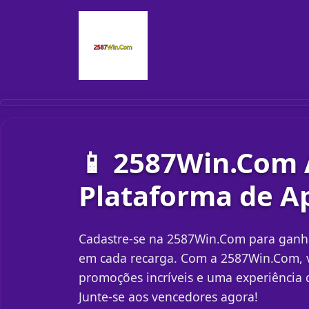
📱 2587Win.Com 
Plataforma de A
Cadastre-se na 2587Win.Com para ganh
em cada recarga. Com a 2587Win.Com, 
promoções incríveis e uma experiência d
Junte-se aos vencedores agora!