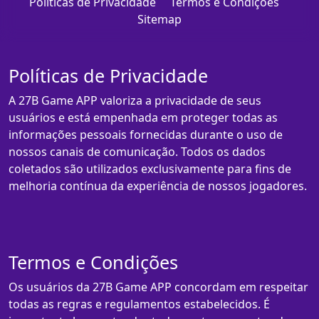
Políticas de Privacidade
Termos e Condições
Sitemap
Políticas de Privacidade
A 27B Game APP valoriza a privacidade de seus
usuários e está empenhada em proteger todas as
informações pessoais fornecidas durante o uso de
nossos canais de comunicação. Todos os dados
coletados são utilizados exclusivamente para fins de
melhoria contínua da experiência de nossos jogadores.
Termos e Condições
Os usuários da 27B Game APP concordam em respeitar
todas as regras e regulamentos estabelecidos. É