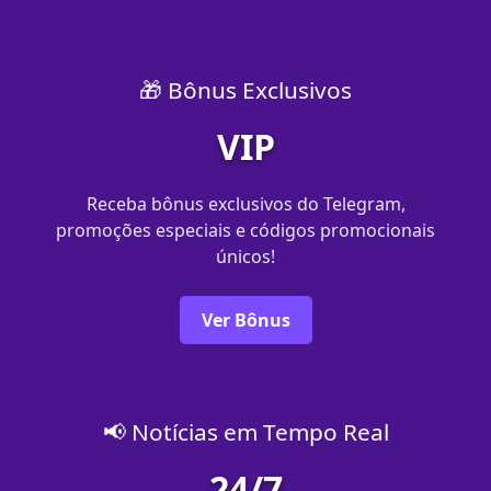
🎁 Bônus Exclusivos
VIP
Receba bônus exclusivos do Telegram,
promoções especiais e códigos promocionais
únicos!
Ver Bônus
📢 Notícias em Tempo Real
24/7