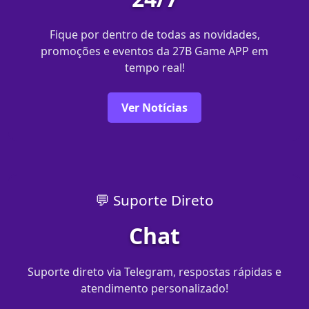
Fique por dentro de todas as novidades,
promoções e eventos da 27B Game APP em
tempo real!
Ver Notícias
💬 Suporte Direto
Chat
Suporte direto via Telegram, respostas rápidas e
atendimento personalizado!