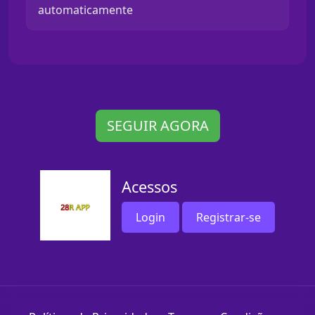
automaticamente
SEGUIR AGORA
Acessos
Login
Registrar-se