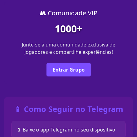
👥 Comunidade VIP
1000+
Junte-se a uma comunidade exclusiva de
jogadores e compartilhe experiências!
Entrar Grupo
📱 Como Seguir no Telegram
📱 Baixe o app Telegram no seu dispositivo