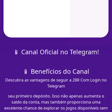
📱 Canal Oficial no Telegram!
📱 Benefícios do Canal
Descubra as vantagens de seguir a 28R Com Login no
Telegram
seu primeiro depósito. Isso não apenas aumenta o
saldo da conta, mas também proporciona uma
excelente chance de explorar os jogos disponíveis sem