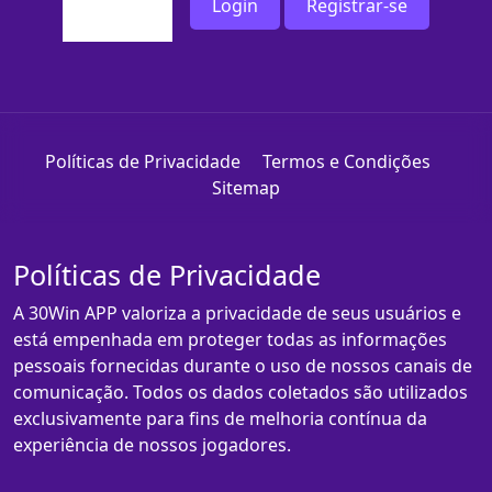
Login
Registrar-se
Políticas de Privacidade
Termos e Condições
Sitemap
Políticas de Privacidade
A 30Win APP valoriza a privacidade de seus usuários e
está empenhada em proteger todas as informações
pessoais fornecidas durante o uso de nossos canais de
comunicação. Todos os dados coletados são utilizados
exclusivamente para fins de melhoria contínua da
experiência de nossos jogadores.