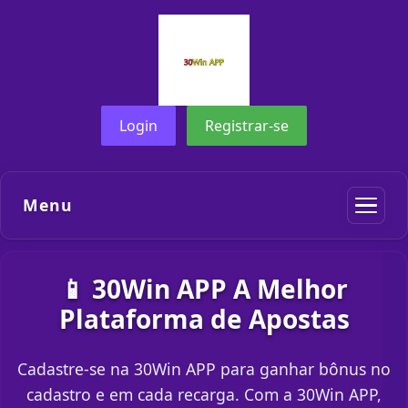
Login
Registrar-se
Menu
📱 30Win APP A Melhor
Plataforma de Apostas
Cadastre-se na 30Win APP para ganhar bônus no
cadastro e em cada recarga. Com a 30Win APP,