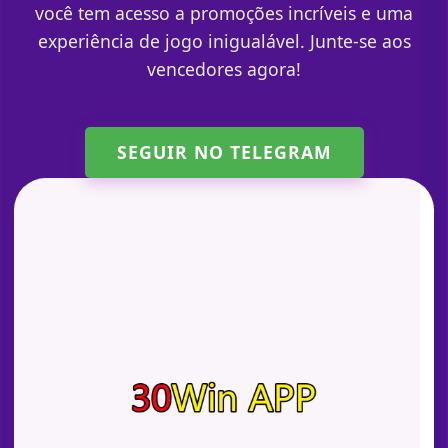
você tem acesso a promoções incríveis e uma
experiência de jogo inigualável. Junte-se aos
vencedores agora!
SEGUIR NO TELEGRAM