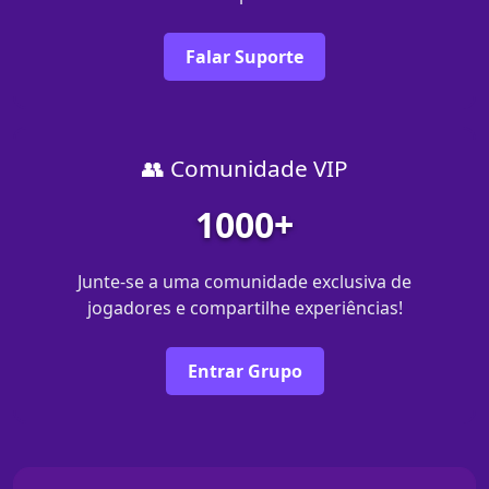
Falar Suporte
👥 Comunidade VIP
1000+
Junte-se a uma comunidade exclusiva de
jogadores e compartilhe experiências!
Entrar Grupo