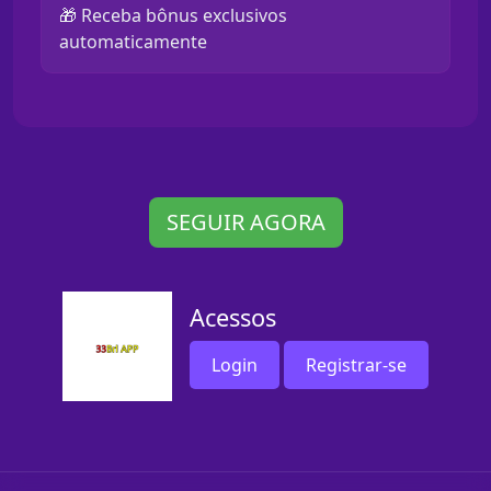
🎁 Receba bônus exclusivos
automaticamente
SEGUIR AGORA
Acessos
Login
Registrar-se