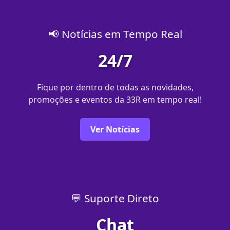
📢 Notícias em Tempo Real
24/7
Fique por dentro de todas as novidades,
promoções e eventos da 33R em tempo real!
Ver Notícias
💬 Suporte Direto
Chat