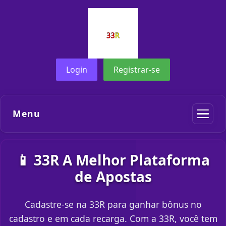
Login
Registrar-se
Menu
📱 33R A Melhor Plataforma
de Apostas
Cadastre-se na 33R para ganhar bônus no
cadastro e em cada recarga. Com a 33R, você tem