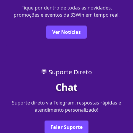
Fique por dentro de todas as novidades,
promoções e eventos da 33Win em tempo real!
Ver Notícias
💬 Suporte Direto
Chat
Suporte direto via Telegram, respostas rápidas e
atendimento personalizado!
Falar Suporte