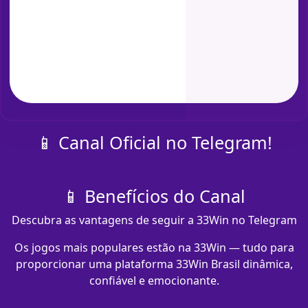
📱 Canal Oficial no Telegram!
📱 Benefícios do Canal
Descubra as vantagens de seguir a 33Win no Telegram
Os jogos mais populares estão na 33Win — tudo para
proporcionar uma plataforma 33Win Brasil dinâmica,
confiável e emocionante.