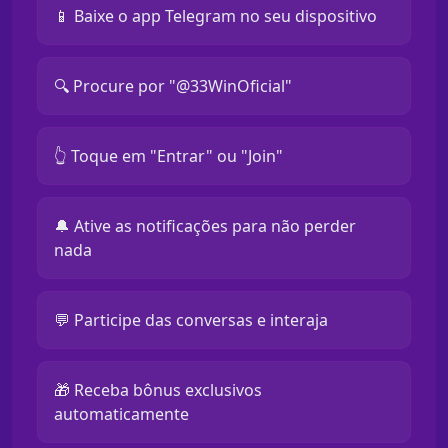
📱 Baixe o app Telegram no seu dispositivo
🔍 Procure por "@33WinOficial"
👆 Toque em "Entrar" ou "Join"
🔔 Ative as notificações para não perder
nada
💬 Participe das conversas e interaja
🎁 Receba bônus exclusivos
automaticamente