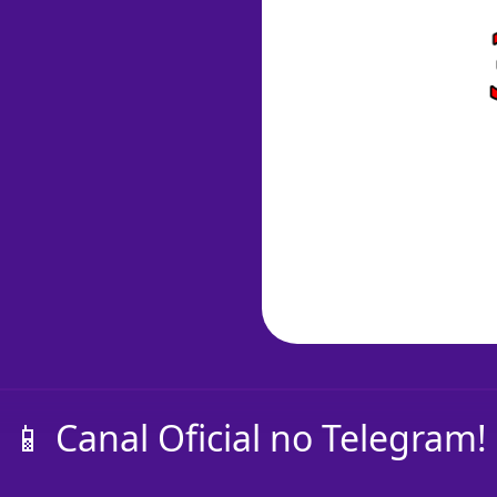
📱 Canal Oficial no Telegram!