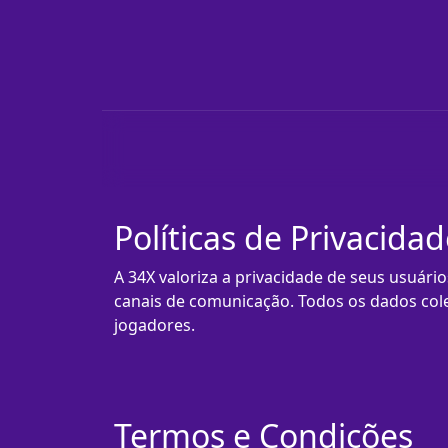
Políticas de Privacida
A 34X valoriza a privacidade de seus usuár
canais de comunicação. Todos os dados cole
jogadores.
Termos e Condições