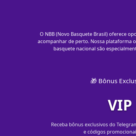
O NBB (Novo Basquete Brasil) oferece op
acompanhar de perto. Nossa plataforma ofe
basquete nacional são especialment
🎁 Bônus Exclu
VIP
Receba bônus exclusivos do Telegra
e códigos promocionai