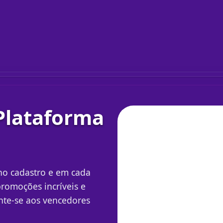
 Plataforma
no cadastro e em cada
promoções incríveis e
unte-se aos vencedores