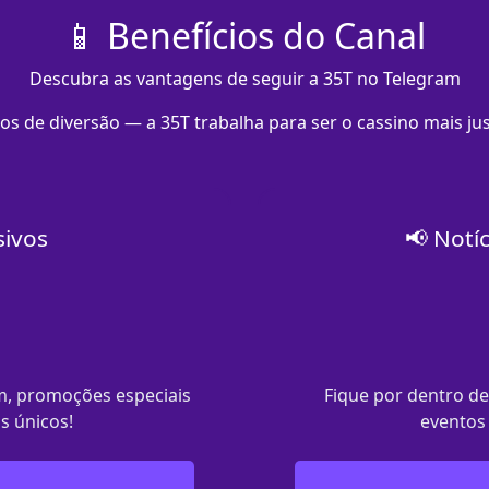
📱 Benefícios do Canal
Descubra as vantagens de seguir a 35T no Telegram
os de diversão — a 35T trabalha para ser o cassino mais just
sivos
📢 Notí
m, promoções especiais
Fique por dentro d
s únicos!
eventos