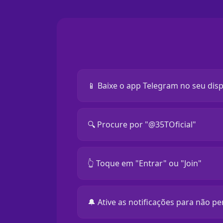
📱 Baixe o app Telegram no seu disp
🔍 Procure por "@35TOficial"
👆 Toque em "Entrar" ou "Join"
🔔 Ative as notificações para não p