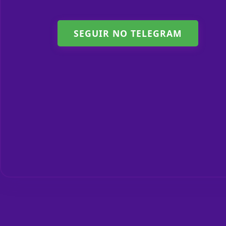
SEGUIR NO TELEGRAM