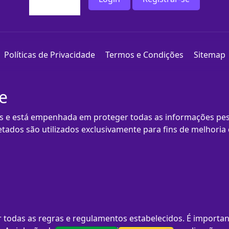
Políticas de Privacidade
Termos e Condições
Sitemap
de
ios e está empenhada em proteger todas as informações pe
tados são utilizados exclusivamente para fins de melhoria
todas as regras e regulamentos estabelecidos. É importan