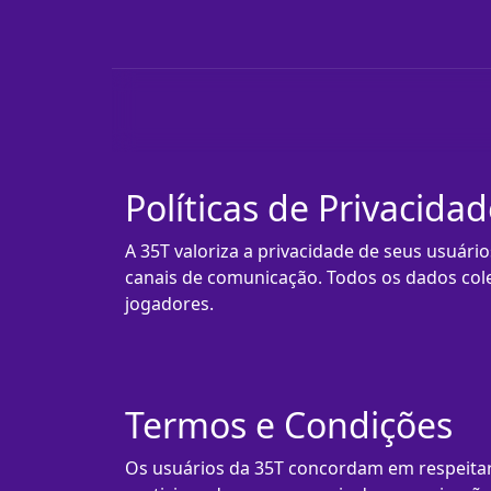
Políticas de Privacida
A 35T valoriza a privacidade de seus usuár
canais de comunicação. Todos os dados cole
jogadores.
Termos e Condições
Os usuários da 35T concordam em respeitar 