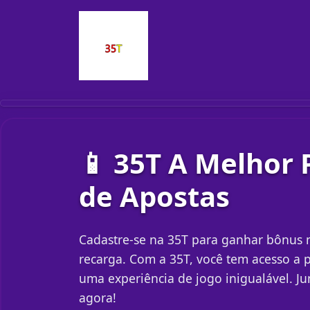
📱 35T A Melhor
de Apostas
Cadastre-se na 35T para ganhar bônus 
recarga. Com a 35T, você tem acesso a 
uma experiência de jogo inigualável. J
agora!