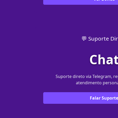
💬 Suporte Di
Cha
Suporte direto via Telegram, r
atendimento persona
Falar Suport