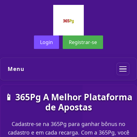
Login
Registrar-se
Menu
📱 365Pg A Melhor Plataforma
de Apostas
Cadastre-se na 365Pg para ganhar bônus no
cadastro e em cada recarga. Com a 365Pg, você