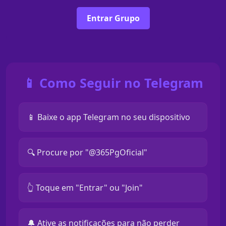
Entrar Grupo
📱 Como Seguir no Telegram
📱 Baixe o app Telegram no seu dispositivo
🔍 Procure por "@365PgOficial"
👆 Toque em "Entrar" ou "Join"
🔔 Ative as notificações para não perder