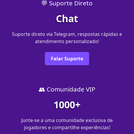
💬 Suporte Direto
Chat
Suporte direto via Telegram, respostas rápidas e
atendimento personalizado!
Falar Suporte
👥 Comunidade VIP
1000+
Junte-se a uma comunidade exclusiva de
jogadores e compartilhe experiências!