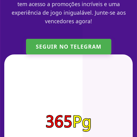
tem acesso a promoções incríveis e uma
experiência de jogo inigualável. Junte-se aos
vencedores agora!
SEGUIR NO TELEGRAM