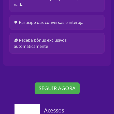
nada
💬 Participe das conversas e interaja
🎁 Receba bônus exclusivos
automaticamente
SEGUIR AGORA
Acessos