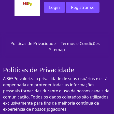
Login
Registrar-se
Políticas de Privacidade
Termos e Condições
Sitemap
Políticas de Privacidade
A 365Pg valoriza a privacidade de seus usuários e está
empenhada em proteger todas as informações
pessoais fornecidas durante o uso de nossos canais de
comunicação. Todos os dados coletados são utilizados
exclusivamente para fins de melhoria contínua da
experiência de nossos jogadores.