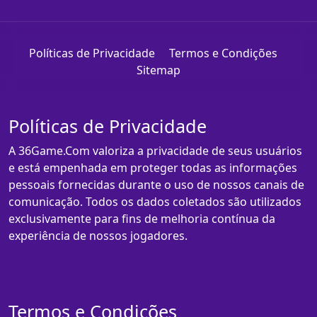
Políticas de Privacidade
Termos e Condições
Sitemap
Políticas de Privacidade
A 36Game.Com valoriza a privacidade de seus usuários
e está empenhada em proteger todas as informações
pessoais fornecidas durante o uso de nossos canais de
comunicação. Todos os dados coletados são utilizados
exclusivamente para fins de melhoria contínua da
experiência de nossos jogadores.
Termos e Condições