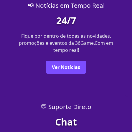
📢 Notícias em Tempo Real
24/7
Fique por dentro de todas as novidades,
promoções e eventos da 36Game.Com em
tempo real!
Ver Notícias
💬 Suporte Direto
Chat