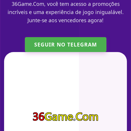
36Game.Com, você tem acesso a promoções
incríveis e uma experiência de jogo inigualável.
Junte-se aos vencedores agora!
SEGUIR NO TELEGRAM