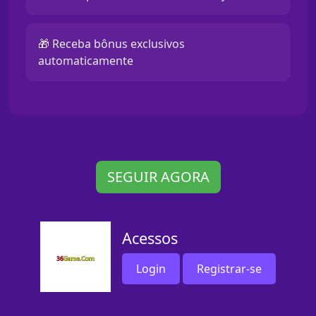
🎁 Receba bônus exclusivos
automaticamente
SEGUIR AGORA
Acessos
Login
Registrar-se