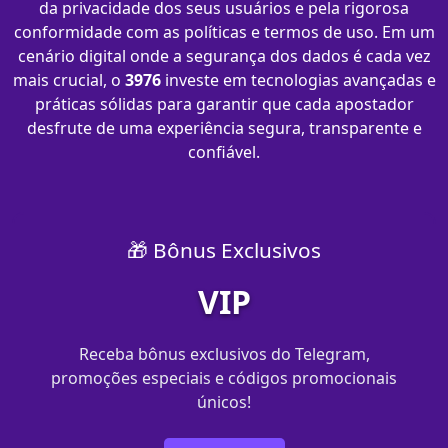
da privacidade dos seus usuários e pela rigorosa
conformidade com as políticas e termos de uso. Em um
cenário digital onde a segurança dos dados é cada vez
mais crucial, o
3976
investe em tecnologias avançadas e
práticas sólidas para garantir que cada apostador
desfrute de uma experiência segura, transparente e
confiável.
🎁 Bônus Exclusivos
VIP
Receba bônus exclusivos do Telegram,
promoções especiais e códigos promocionais
únicos!