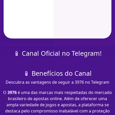
📱 Canal Oficial no Telegram!
📱 Benefícios do Canal
Descubra as vantagens de seguir a 3976 no Telegram
O
3976
é uma das marcas mais respeitadas do mercado
brasileiro de apostas online. Além de oferecer uma
ampla variedade de jogos e apostas, a plataforma se
destaca pelo compromisso inabalável com a proteção