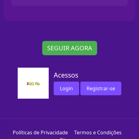
SEGUIR AGORA
Acessos
Login
Registrar-se
Políticas de Privacidade
Termos e Condições