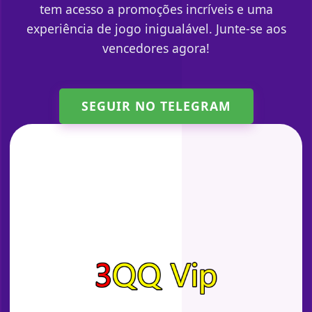
tem acesso a promoções incríveis e uma
experiência de jogo inigualável. Junte-se aos
vencedores agora!
SEGUIR NO TELEGRAM