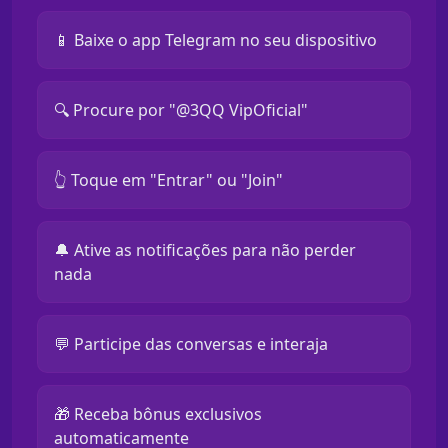
📱 Baixe o app Telegram no seu dispositivo
🔍 Procure por "@3QQ VipOficial"
👆 Toque em "Entrar" ou "Join"
🔔 Ative as notificações para não perder
nada
💬 Participe das conversas e interaja
🎁 Receba bônus exclusivos
automaticamente