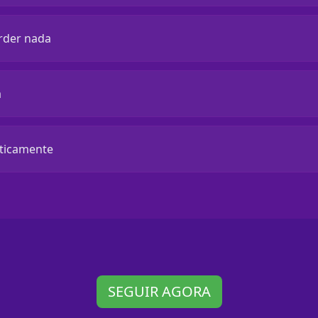
erder nada
a
aticamente
SEGUIR AGORA