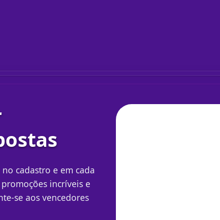
r
postas
 no cadastro e em cada
 promoções incríveis e
unte-se aos vencedores