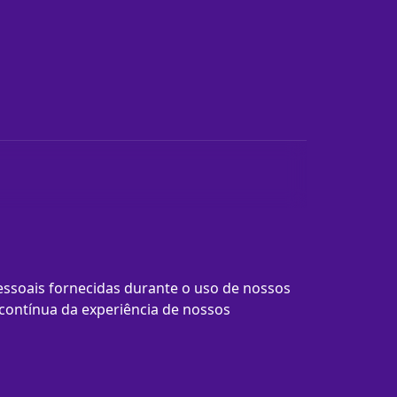
essoais fornecidas durante o uso de nossos
 contínua da experiência de nossos