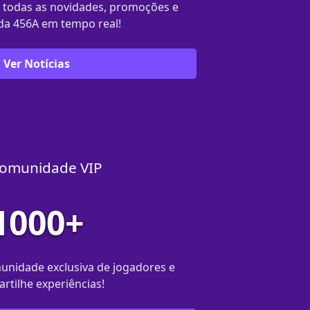
e todas as novidades, promoções e
da 456A em tempo real!
Ver Notícias
Comunidade VIP
1000+
unidade exclusiva de jogadores e
rtilhe experiências!