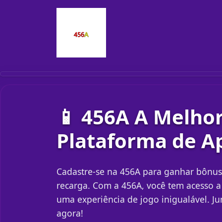
📱 456A A Melho
Plataforma de A
Cadastre-se na 456A para ganhar bônus
recarga. Com a 456A, você tem acesso a
uma experiência de jogo inigualável. J
agora!