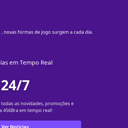
 , novas formas de jogo surgem a cada dia.
cias em Tempo Real
24/7
e todas as novidades, promoções e
a 456Bra em tempo real!
Ver Notícias