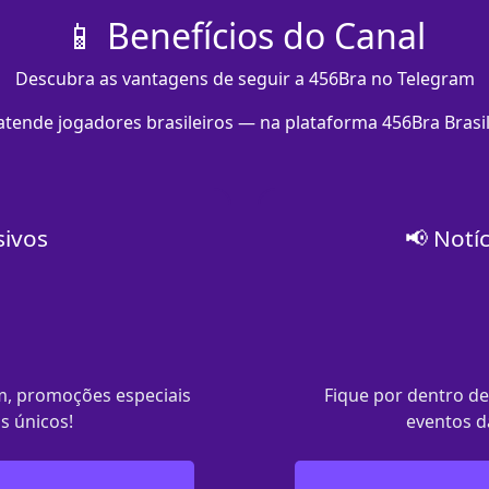
📱 Benefícios do Canal
Descubra as vantagens de seguir a 456Bra no Telegram
ende jogadores brasileiros — na plataforma 456Bra Brasil
sivos
📢 Notí
m, promoções especiais
Fique por dentro d
s únicos!
eventos d