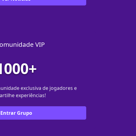
Comunidade VIP
1000+
unidade exclusiva de jogadores e
rtilhe experiências!
Entrar Grupo