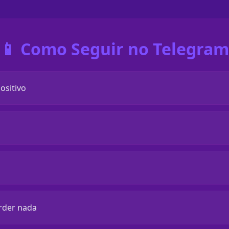
📱 Como Seguir no Telegram
ositivo
erder nada