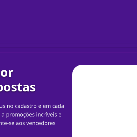
hor
postas
us no cadastro e em cada
 a promoções incríveis e
unte-se aos vencedores