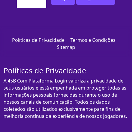
Políticas de Privacidade
Termos e Condições
Sitemap
Políticas de Privacidade
A 45B Com Plataforma Login valoriza a privacidade de
seus usuários e está empenhada em proteger todas as
informações pessoais fornecidas durante o uso de
nossos canais de comunicação. Todos os dados
coletados são utilizados exclusivamente para fins de
melhoria contínua da experiência de nossos jogadores.