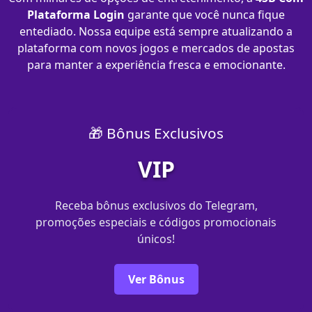
Plataforma Login
garante que você nunca fique
entediado. Nossa equipe está sempre atualizando a
plataforma com novos jogos e mercados de apostas
para manter a experiência fresca e emocionante.
🎁 Bônus Exclusivos
VIP
Receba bônus exclusivos do Telegram,
promoções especiais e códigos promocionais
únicos!
Ver Bônus