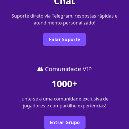
Chat
Suporte direto via Telegram, respostas rápidas e
atendimento personalizado!
Falar Suporte
👥 Comunidade VIP
1000+
Junte-se a uma comunidade exclusiva de
jogadores e compartilhe experiências!
Entrar Grupo