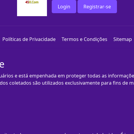
Login
Registrar-se
Políticas de Privacidade
Termos e Condições
Sitemap
de
suários e está empenhada em proteger todas as informaçõe
os coletados são utilizados exclusivamente para fins de m