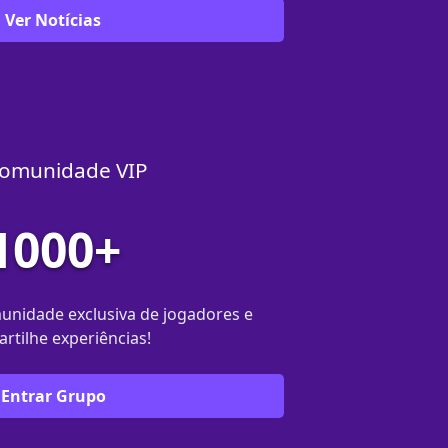
Ver Notícias
Comunidade VIP
1000+
unidade exclusiva de jogadores e
rtilhe experiências!
Entrar Grupo