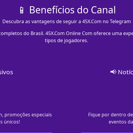
📱 Benefícios do Canal
Descubra as vantagens de seguir a 45X.Com no Telegram
ompletos do Brasil. 45X.Com Online Com oferece uma experi
tipos de jogadores.
sivos
📢 Notí
m, promoções especiais
Fique por dentro d
s únicos!
eventos da