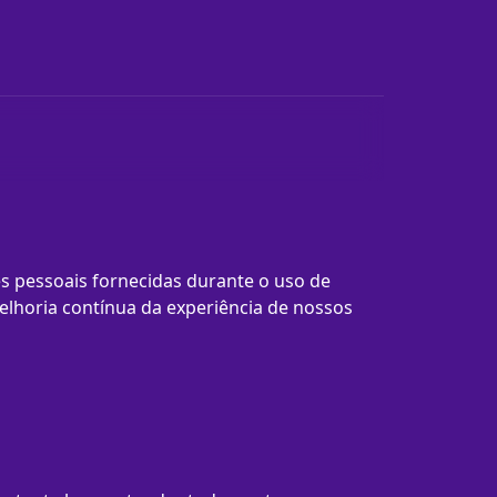
s pessoais fornecidas durante o uso de
elhoria contínua da experiência de nossos