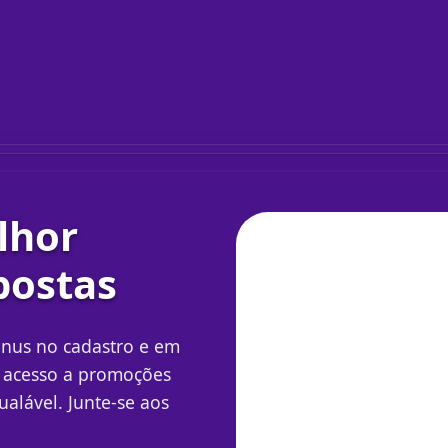
lhor
postas
nus no cadastro e em
 acesso a promoções
ualável. Junte-se aos