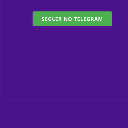
SEGUIR NO TELEGRAM