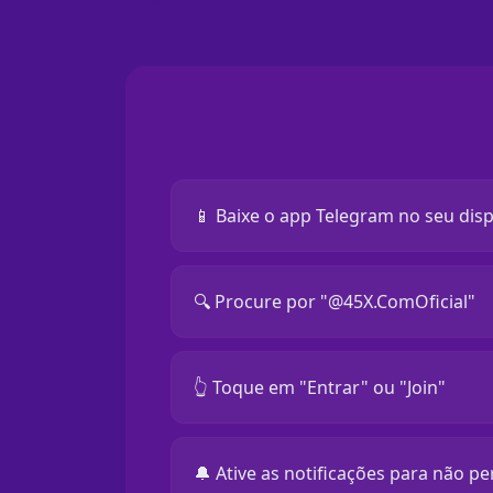
📱 Baixe o app Telegram no seu disp
🔍 Procure por "@45X.ComOficial"
👆 Toque em "Entrar" ou "Join"
🔔 Ative as notificações para não p