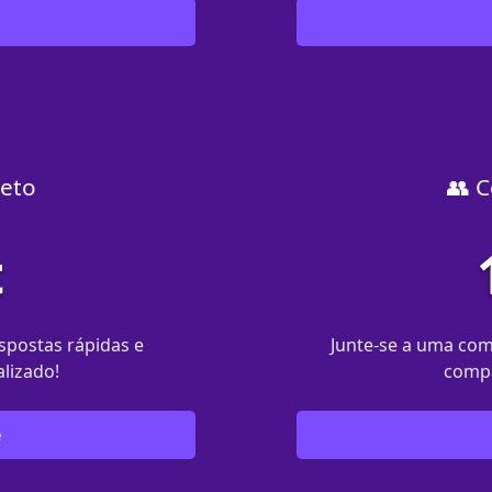
reto
👥 
t
espostas rápidas e
Junte-se a uma com
lizado!
compa
e