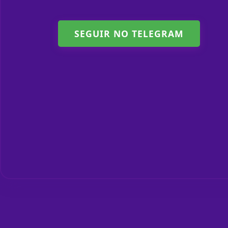
SEGUIR NO TELEGRAM