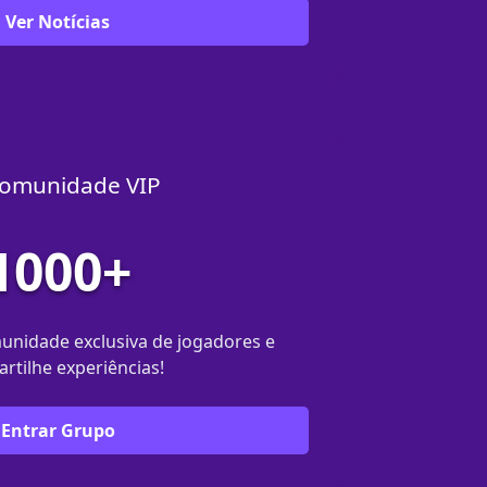
Ver Notícias
Comunidade VIP
1000+
unidade exclusiva de jogadores e
rtilhe experiências!
Entrar Grupo