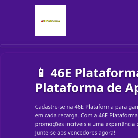
📱 46E Plataform
Plataforma de A
Cadastre-se na 46E Plataforma para ga
em cada recarga. Com a 46E Plataforma
promoções incríveis e uma experiência d
Junte-se aos vencedores agora!