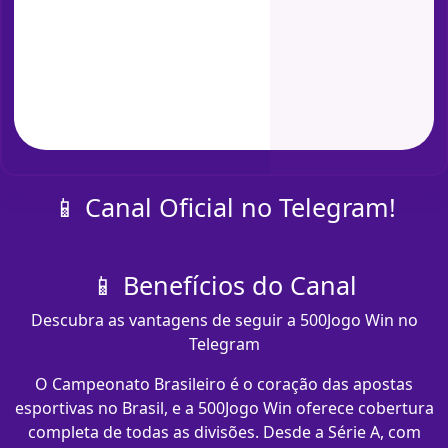
📱 Canal Oficial no Telegram!
📱 Benefícios do Canal
Descubra as vantagens de seguir a 500Jogo Win no
Telegram
O Campeonato Brasileiro é o coração das apostas
esportivas no Brasil, e a 500Jogo Win oferece cobertura
completa de todas as divisões. Desde a Série A, com