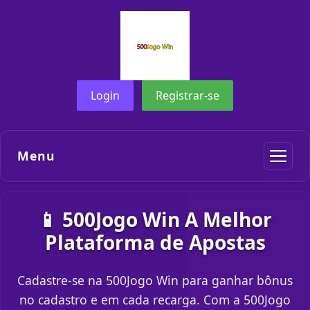
Login
Registrar-se
Menu
📱 500Jogo Win A Melhor
Plataforma de Apostas
Cadastre-se na 500Jogo Win para ganhar bônus
no cadastro e em cada recarga. Com a 500Jogo