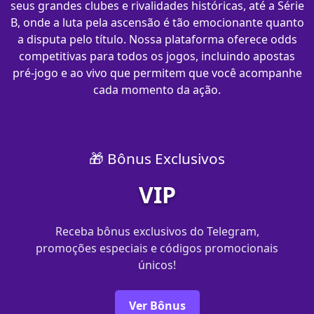
seus grandes clubes e rivalidades históricas, até a Série
B, onde a luta pela ascensão é tão emocionante quanto
a disputa pelo título. Nossa plataforma oferece odds
competitivas para todos os jogos, incluindo apostas
pré-jogo e ao vivo que permitem que você acompanhe
cada momento da ação.
🎁 Bônus Exclusivos
VIP
Receba bônus exclusivos do Telegram,
promoções especiais e códigos promocionais
únicos!
Ver Bônus