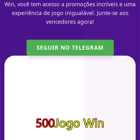
Win, você tem acesso a promoções incríveis e uma
experiência de jogo inigualável. Junte-se aos
vencedores agora!
SEGUIR NO TELEGRAM