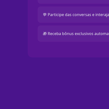
💬 Participe das conversas e interaj
🎁 Receba bônus exclusivos autom