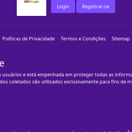
Login
Registrar-se
Políticas de Privacidade
Termos e Condições
Sitemap
de
eus usuários e está empenhada em proteger todas as inform
os coletados são utilizados exclusivamente para fins de m