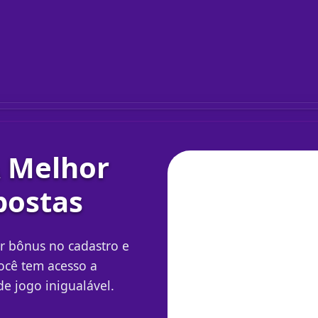
A Melhor
postas
r bônus no cadastro e
ocê tem acesso a
e jogo inigualável.