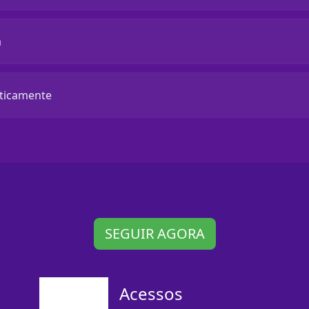
a
aticamente
SEGUIR AGORA
Acessos