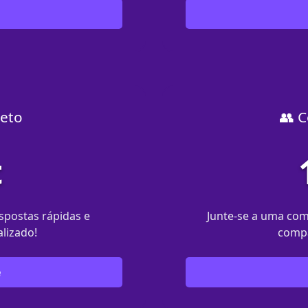
reto
👥 
t
espostas rápidas e
Junte-se a uma com
lizado!
compa
e