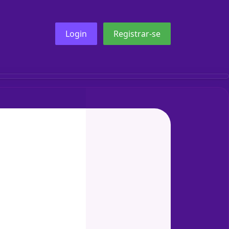
Login
Registrar-se