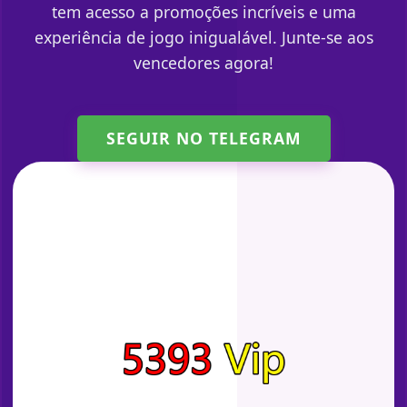
tem acesso a promoções incríveis e uma
experiência de jogo inigualável. Junte-se aos
vencedores agora!
SEGUIR NO TELEGRAM