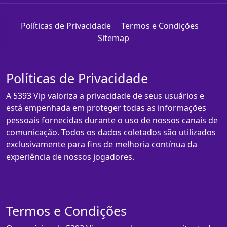
Políticas de Privacidade
Termos e Condições
Sitemap
Políticas de Privacidade
A 5393 Vip valoriza a privacidade de seus usuários e
está empenhada em proteger todas as informações
pessoais fornecidas durante o uso de nossos canais de
comunicação. Todos os dados coletados são utilizados
exclusivamente para fins de melhoria contínua da
experiência de nossos jogadores.
Termos e Condições