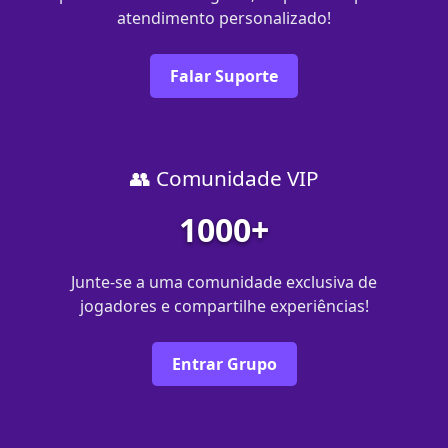
atendimento personalizado!
Falar Suporte
👥 Comunidade VIP
1000+
Junte-se a uma comunidade exclusiva de
jogadores e compartilhe experiências!
Entrar Grupo