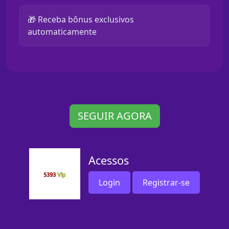
🎁 Receba bônus exclusivos
automaticamente
SEGUIR AGORA
Acessos
Login
Registrar-se