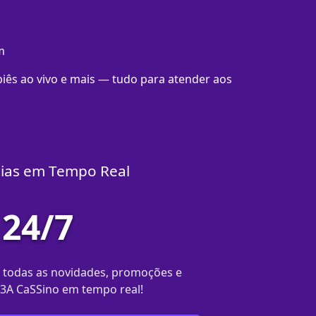
m
piês ao vivo e mais — tudo para atender aos
cias em Tempo Real
24/7
e todas as novidades, promoções e
53A CaSSino em tempo real!