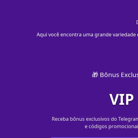
Aqui você encontra uma grande variedade de
🎁 Bônus Exclu
VIP
Receba bônus exclusivos do Telegra
e códigos promocionai