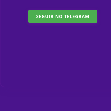
SEGUIR NO TELEGRAM