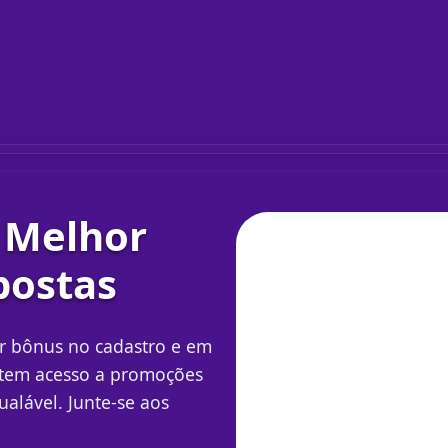
A Melhor
postas
r bônus no cadastro e em
 tem acesso a promoções
ualável. Junte-se aos