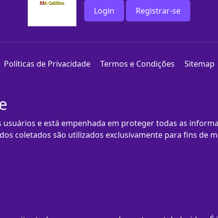
Login
Registrar-se
Políticas de Privacidade
Termos e Condições
Sitemap
de
us usuários e está empenhada em proteger todas as inform
os coletados são utilizados exclusivamente para fins de m