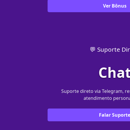
Ver Bônus
💬 Suporte Di
Cha
Suporte direto via Telegram, r
atendimento persona
Falar Suport