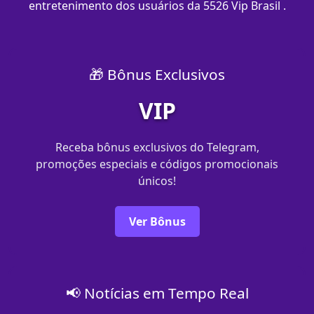
entretenimento dos usuários da 5526 Vip Brasil .
🎁 Bônus Exclusivos
VIP
Receba bônus exclusivos do Telegram,
promoções especiais e códigos promocionais
únicos!
Ver Bônus
📢 Notícias em Tempo Real