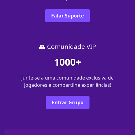
Falar Suporte
👥 Comunidade VIP
1000+
Junte-se a uma comunidade exclusiva de
jogadores e compartilhe experiências!
Entrar Grupo