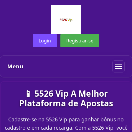
Login
Registrar-se
Menu
📱 5526 Vip A Melhor
Plataforma de Apostas
Cadastre-se na 5526 Vip para ganhar bônus no
cadastro e em cada recarga. Com a 5526 Vip, você