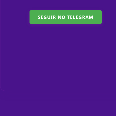
SEGUIR NO TELEGRAM