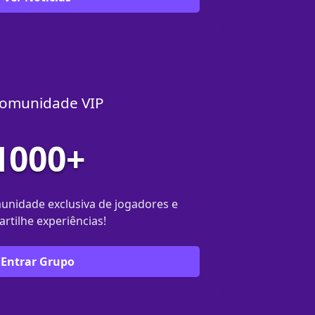
Comunidade VIP
1000+
unidade exclusiva de jogadores e
rtilhe experiências!
Entrar Grupo