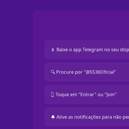
📱 Baixe o app Telegram no seu disp
🔍 Procure por "@5536Oficial"
👆 Toque em "Entrar" ou "Join"
🔔 Ative as notificações para não p