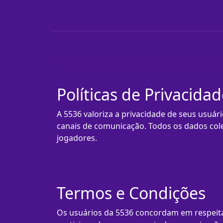
Políticas de Privacida
A 5536 valoriza a privacidade de seus usuá
canais de comunicação. Todos os dados cole
jogadores.
Termos e Condições
Os usuários da 5536 concordam em respeitar