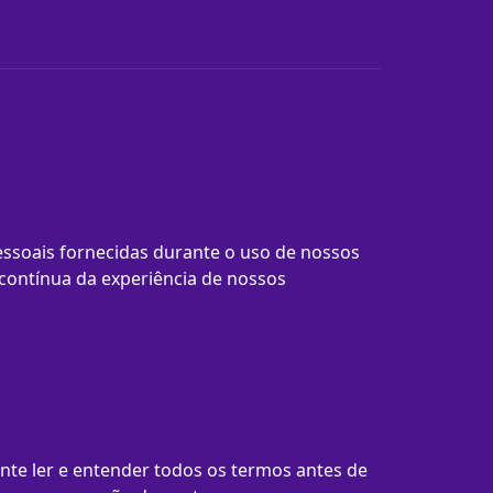
essoais fornecidas durante o uso de nossos
 contínua da experiência de nossos
nte ler e entender todos os termos antes de