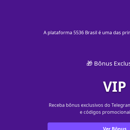
A plataforma 5536 Brasil é uma das pr
🎁 Bônus Exclu
VIP
Receba bônus exclusivos do Telegra
e códigos promocionai
Ver Bônus