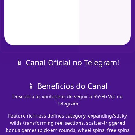
📱 Canal Oficial no Telegram!
📱 Benefícios do Canal
Descubra as vantagens de seguir a 555Fb Vip no
Telegram
Feature richness defines category: expanding/sticky
wilds transforming reel sections, scatter-triggered
bonus games (pick-em rounds, wheel spins, free spins