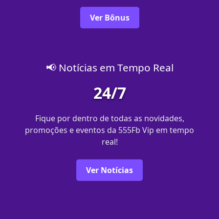
Ver Bônus
📢 Notícias em Tempo Real
24/7
Fique por dentro de todas as novidades,
promoções e eventos da 555Fb Vip em tempo
real!
Ver Notícias