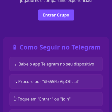
jogadores e compartilhe experiências!
Entrar Grupo
📱 Como Seguir no Telegram
📱 Baixe o app Telegram no seu dispositivo
🔍 Procure por "@555Fb VipOficial"
👆 Toque em "Entrar" ou "Join"