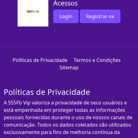
Acessos
Login
Registrar-se
Políticas de Privacidade
Termos e Condições
Sitemap
Políticas de Privacidade
A 555Fb Vip valoriza a privacidade de seus usuários e
está empenhada em proteger todas as informações
pessoais fornecidas durante o uso de nossos canais de
comunicação. Todos os dados coletados são utilizados
exclusivamente para fins de melhoria contínua da