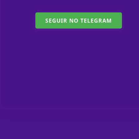
SEGUIR NO TELEGRAM