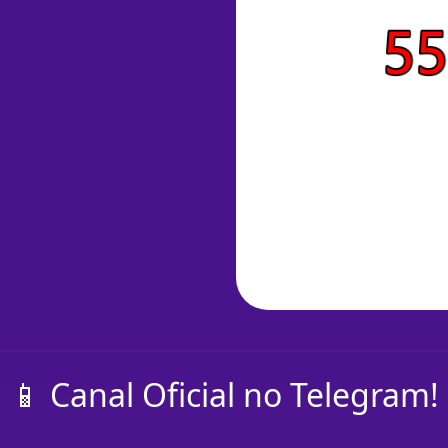
📱 Canal Oficial no Telegram!