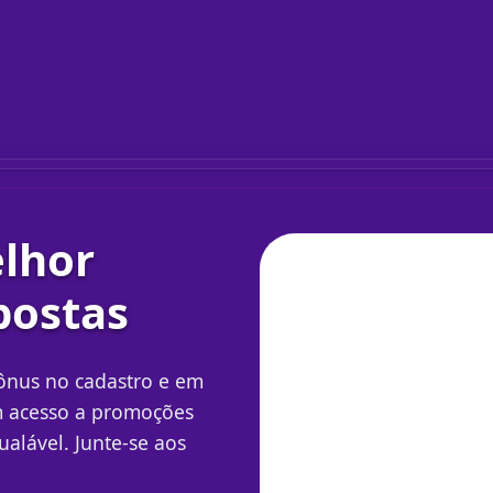
elhor
postas
ônus no cadastro e em
m acesso a promoções
ualável. Junte-se aos