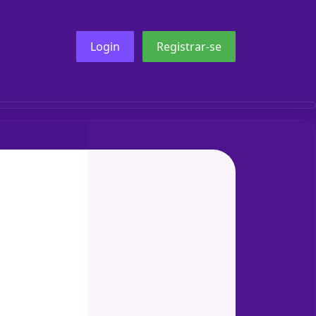
Login
Registrar-se