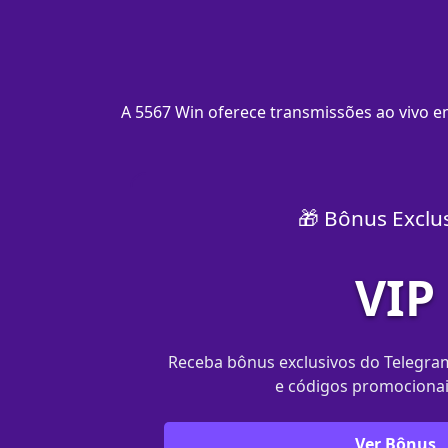
A 5567 Win oferece transmissões ao vivo em
🎁 Bônus Exclu
VIP
Receba bônus exclusivos do Telegra
e códigos promocionai
Ver Bônus