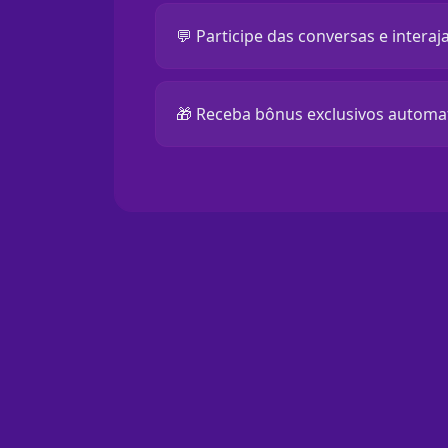
💬 Participe das conversas e interaj
🎁 Receba bônus exclusivos autom