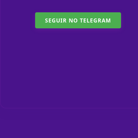
SEGUIR NO TELEGRAM