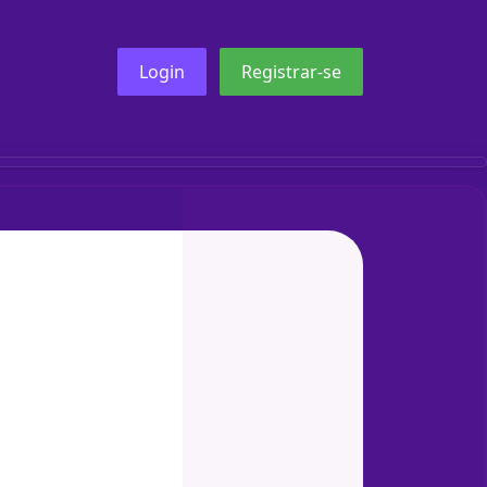
Login
Registrar-se