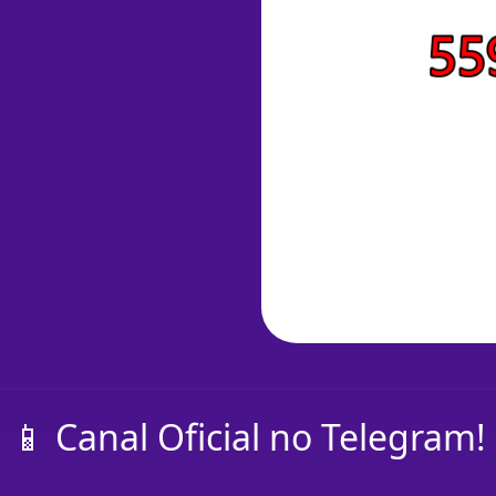
📱 Canal Oficial no Telegram!