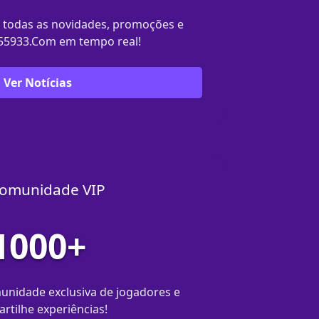
e todas as novidades, promoções e
55933.Com em tempo real!
Ver Notícias
Comunidade VIP
1000+
unidade exclusiva de jogadores e
rtilhe experiências!