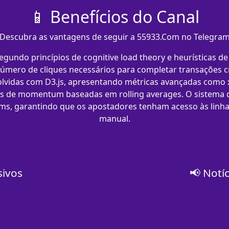
📱 Benefícios do Canal
Descubra as vantagens de seguir a 55933.Com no Telegra
segundo princípios de cognitive load theory e heurísticas 
úmero de cliques necessários para completar transações crí
olvidas com D3.js, apresentando métricas avançadas como x
ises de momentum baseadas em rolling averages. O sistema d
0ms, garantindo que os apostadores tenham acesso às linha
manual.
sivos
📢 Notí