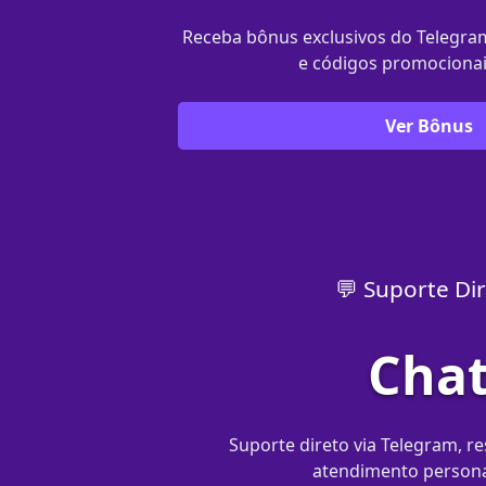
Receba bônus exclusivos do Telegra
e códigos promocionai
Ver Bônus
💬 Suporte Di
Cha
Suporte direto via Telegram, r
atendimento persona