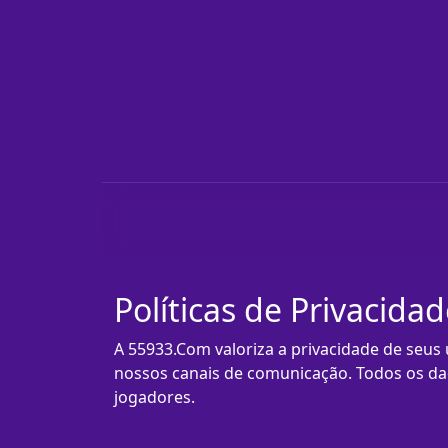
Políticas de Privacida
A 55933.Com valoriza a privacidade de seu
nossos canais de comunicação. Todos os dad
jogadores.