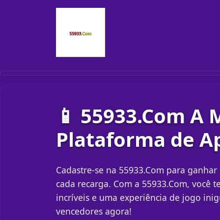
📱 55933.Com A 
Plataforma de A
Cadastre-se na 55933.Com para ganhar
cada recarga. Com a 55933.Com, você 
incríveis e uma experiência de jogo inig
vencedores agora!