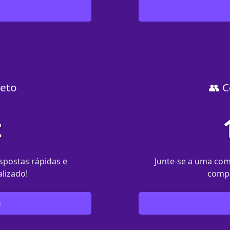
reto
👥 
t
espostas rápidas e
Junte-se a uma com
lizado!
compa
e