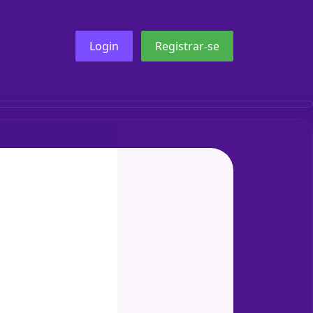
Login
Registrar-se