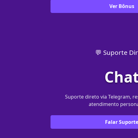
Ver Bônus
💬 Suporte Di
Cha
Suporte direto via Telegram, r
atendimento persona
Falar Suport