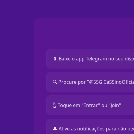
📱 Baixe o app Telegram no seu disp
🔍 Procure por "@55G CaSSinoOficia
👆 Toque em "Entrar" ou "Join"
🔔 Ative as notificações para não p