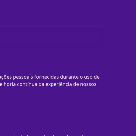
ações pessoais fornecidas durante o uso de
elhoria contínua da experiência de nossos