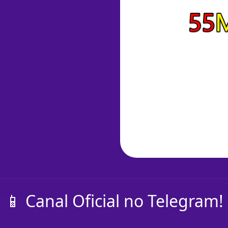
📱 Canal Oficial no Telegram!