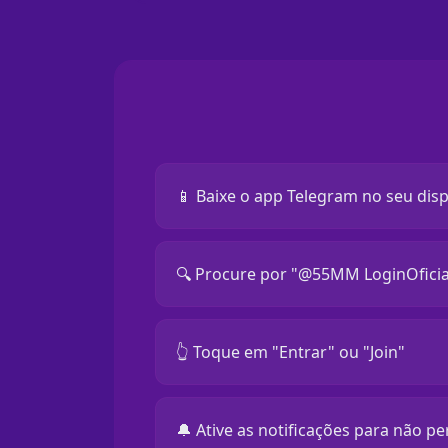
📱 Baixe o app Telegram no seu disp
🔍 Procure por "@55MM LoginOficia
👆 Toque em "Entrar" ou "Join"
🔔 Ative as notificações para não p