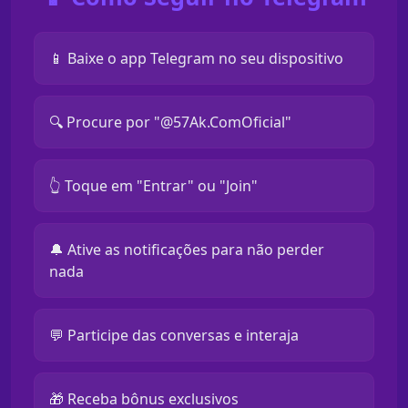
📱 Baixe o app Telegram no seu dispositivo
🔍 Procure por "@57Ak.ComOficial"
👆 Toque em "Entrar" ou "Join"
🔔 Ative as notificações para não perder
nada
💬 Participe das conversas e interaja
🎁 Receba bônus exclusivos