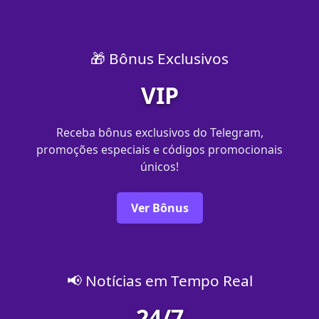
🎁 Bônus Exclusivos
VIP
Receba bônus exclusivos do Telegram,
promoções especiais e códigos promocionais
únicos!
Ver Bônus
📢 Notícias em Tempo Real
24/7