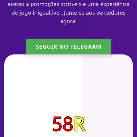
acesso a promoções incríveis e uma experiência
de jogo inigualável. Junte-se aos vencedores
agora!
SEGUIR NO TELEGRAM