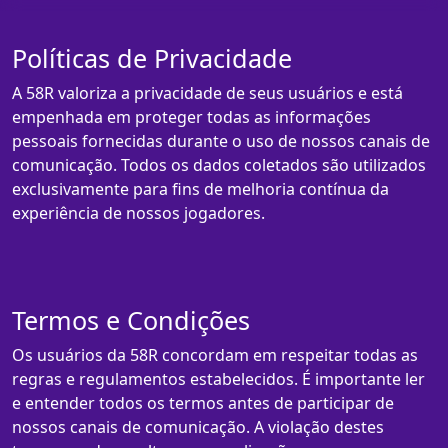
Políticas de Privacidade
A 58R valoriza a privacidade de seus usuários e está
empenhada em proteger todas as informações
pessoais fornecidas durante o uso de nossos canais de
comunicação. Todos os dados coletados são utilizados
exclusivamente para fins de melhoria contínua da
experiência de nossos jogadores.
Termos e Condições
Os usuários da 58R concordam em respeitar todas as
regras e regulamentos estabelecidos. É importante ler
e entender todos os termos antes de participar de
nossos canais de comunicação. A violação destes