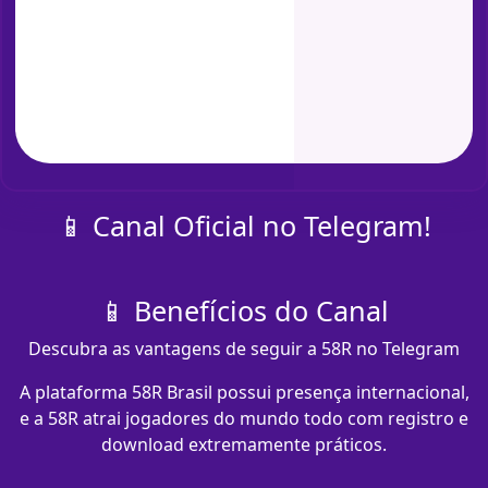
📱 Canal Oficial no Telegram!
📱 Benefícios do Canal
Descubra as vantagens de seguir a 58R no Telegram
A plataforma 58R Brasil possui presença internacional,
e a 58R atrai jogadores do mundo todo com registro e
download extremamente práticos.