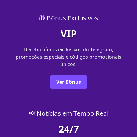
🎁 Bônus Exclusivos
VIP
Receba bônus exclusivos do Telegram,
promoções especiais e códigos promocionais
únicos!
Ver Bônus
📢 Notícias em Tempo Real
24/7