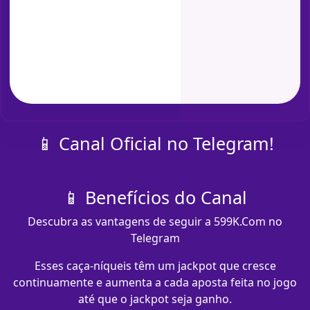
📱 Canal Oficial no Telegram!
📱 Benefícios do Canal
Descubra as vantagens de seguir a 599K.Com no
Telegram
Esses caça-níqueis têm um jackpot que cresce
continuamente e aumenta a cada aposta feita no jogo
até que o jackpot seja ganho.