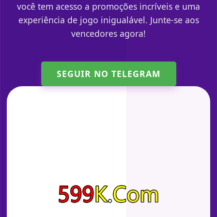
você tem acesso a promoções incríveis e uma
experiência de jogo inigualável. Junte-se aos
vencedores agora!
SEGUIR NO TELEGRAM