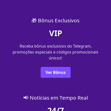
🎁 Bônus Exclusivos
VIP
Receba bônus exclusivos do Telegram,
promoções especiais e códigos promocionais
únicos!
Ver Bônus
📢 Notícias em Tempo Real
24/7