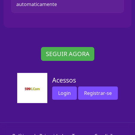
automaticamente
SEGUIR AGORA
Acessos
Login
Registrar-se