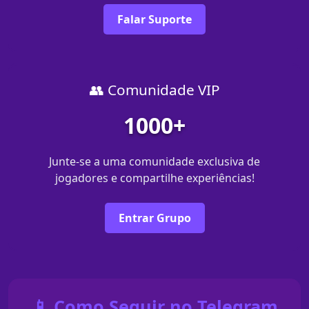
Falar Suporte
👥 Comunidade VIP
1000+
Junte-se a uma comunidade exclusiva de
jogadores e compartilhe experiências!
Entrar Grupo
📱 Como Seguir no Telegram