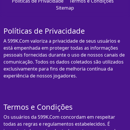
Políticas de Privacidade
Termos e Condições
Sitemap
Políticas de Privacidade
A 599K.Com valoriza a privacidade de seus usuários e
está empenhada em proteger todas as informações
pessoais fornecidas durante o uso de nossos canais de
comunicação. Todos os dados coletados são utilizados
exclusivamente para fins de melhoria contínua da
experiência de nossos jogadores.
Termos e Condições
Os usuários da 599K.Com concordam em respeitar
todas as regras e regulamentos estabelecidos. É