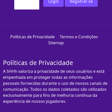
Login
Registrar-se
Políticas de Privacidade
Termos e Condições
Sitemap
Políticas de Privacidade
A 5HHh valoriza a privacidade de seus usuários e está
empenhada em proteger todas as informações
pessoais fornecidas durante o uso de nossos canais de
comunicação. Todos os dados coletados são utilizados
exclusivamente para fins de melhoria contínua da
experiência de nossos jogadores.