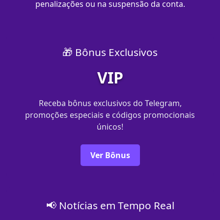
penalizações ou na suspensão da conta.
🎁 Bônus Exclusivos
VIP
Receba bônus exclusivos do Telegram,
promoções especiais e códigos promocionais
únicos!
Ver Bônus
📢 Notícias em Tempo Real