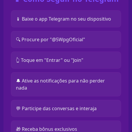
📱 Baixe o app Telegram no seu dispositivo
🔍 Procure por "@5WpgOficial"
👆 Toque em "Entrar" ou "Join"
🔔 Ative as notificações para não perder
nada
💬 Participe das conversas e interaja
🎁 Receba bônus exclusivos