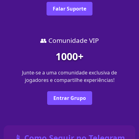
Falar Suporte
👥 Comunidade VIP
1000+
Junte-se a uma comunidade exclusiva de
jogadores e compartilhe experiências!
Entrar Grupo
📱 Como Seguir no Telegram