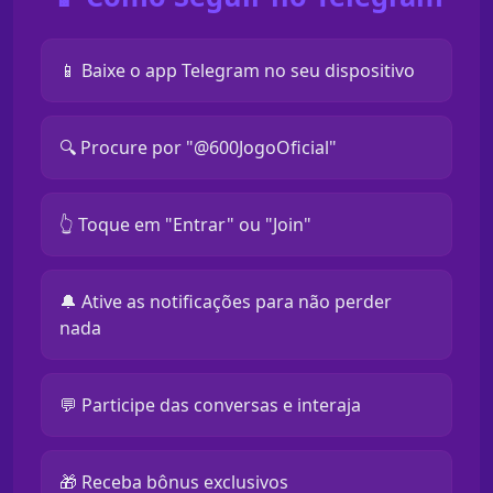
📱 Baixe o app Telegram no seu dispositivo
🔍 Procure por "@600JogoOficial"
👆 Toque em "Entrar" ou "Join"
🔔 Ative as notificações para não perder
nada
💬 Participe das conversas e interaja
🎁 Receba bônus exclusivos