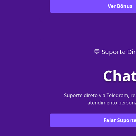
Ver Bônus
💬 Suporte Di
Cha
Suporte direto via Telegram, r
atendimento persona
Falar Suport