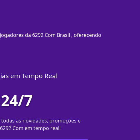
 jogadores da 6292 Com Brasil , oferecendo
cias em Tempo Real
24/7
e todas as novidades, promoções e
 6292 Com em tempo real!