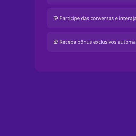
💬 Participe das conversas e interaj
🎁 Receba bônus exclusivos autom