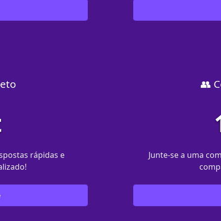
reto
👥 
t
espostas rápidas e
Junte-se a uma com
lizado!
compa
e