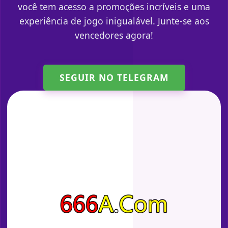
você tem acesso a promoções incríveis e uma
experiência de jogo inigualável. Junte-se aos
vencedores agora!
SEGUIR NO TELEGRAM