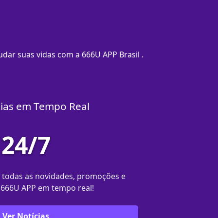
dar suas vidas com a 666U APP Brasil .
cias em Tempo Real
24/7
e todas as novidades, promoções e
 666U APP em tempo real!
Ver Notícias