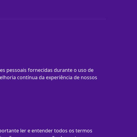
es pessoais fornecidas durante o uso de
elhoria contínua da experiência de nossos
ortante ler e entender todos os termos