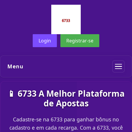
Login
Registrar-se
Menu
📱 6733 A Melhor Plataforma
de Apostas
Cadastre-se na 6733 para ganhar bônus no
cadastro e em cada recarga. Com a 6733, você