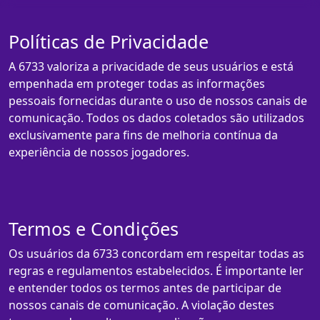
Políticas de Privacidade
A 6733 valoriza a privacidade de seus usuários e está
empenhada em proteger todas as informações
pessoais fornecidas durante o uso de nossos canais de
comunicação. Todos os dados coletados são utilizados
exclusivamente para fins de melhoria contínua da
experiência de nossos jogadores.
Termos e Condições
Os usuários da 6733 concordam em respeitar todas as
regras e regulamentos estabelecidos. É importante ler
e entender todos os termos antes de participar de
nossos canais de comunicação. A violação destes