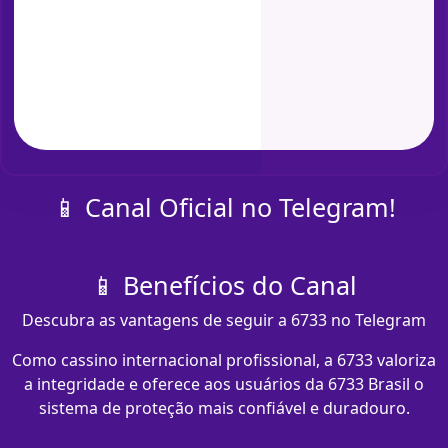
📱 Canal Oficial no Telegram!
📱 Benefícios do Canal
Descubra as vantagens de seguir a 6733 no Telegram
Como cassino internacional profissional, a 6733 valoriza
a integridade e oferece aos usuários da 6733 Brasil o
sistema de proteção mais confiável e duradouro.